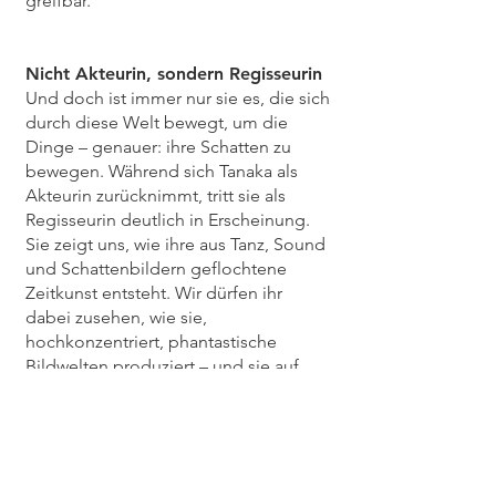
greifbar.
Nicht Akteurin, sondern Regisseurin
Und doch ist immer nur sie es, die sich
durch diese Welt bewegt, um die
Dinge – genauer: ihre Schatten zu
bewegen. Während sich Tanaka als
Akteurin zurücknimmt, tritt sie als
Regisseurin deutlich in Erscheinung.
Sie zeigt uns, wie ihre aus Tanz, Sound
und Schattenbildern geflochtene
Zeitkunst entsteht. Wir dürfen ihr
dabei zusehen, wie sie,
hochkonzentriert, phantastische
Bildwelten produziert – und sie auf
eine denkbar einfache Machart
zurückführt.
Sie legt ihre Werkzeuge offen – und
entzieht uns zugleich die Möglichkeit
einer einfachen Identifikation und