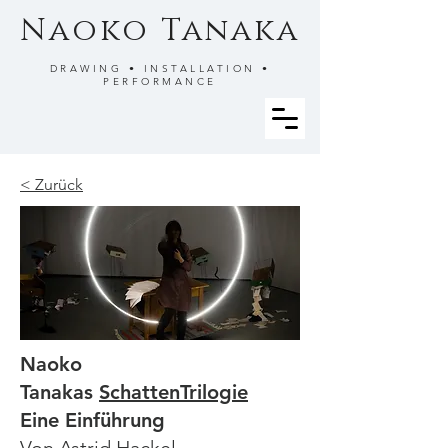
Naoko Tanaka
DRAWING • INSTALLATION •
PERFORMANCE
< Zurück
Naoko
Tanakas
SchattenTrilogie
Eine Einführung