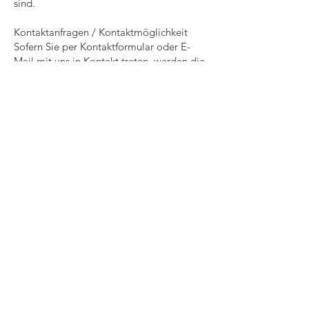
sind.
Kontaktanfragen / Kontaktmöglichkeit
Sofern Sie per Kontaktformular oder E-
Mail mit uns in Kontakt treten, werden die
dabei von Ihnen angegebenen Daten zur
Bearbeitung Ihrer Anfrage genutzt. Die
Angabe der Daten ist zur Bearbeitung und
Beantwortung Ihre Anfrage erforderlich -
ohne deren Bereitstellung können wir Ihre
Anfrage nicht oder allenfalls eingeschränkt
beantworten.
Rechtsgrundlage für diese Verarbeitung ist
Art. 6 Abs. 1 lit. b) DSGVO.
Ihre Daten werden gelöscht, sofern Ihre
Anfrage abschließend beantwortet
worden ist und der Löschung keine
gesetzlichen Aufbewahrungspflichten
entgegenstehen, wie bspw. bei einer sich
etwaig anschließenden
Vertragsabwicklung.