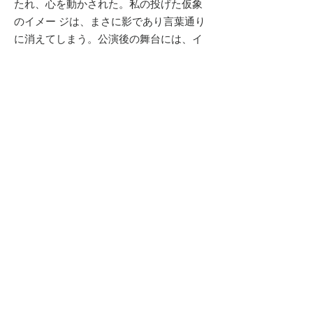
たれ、心を動かされた。私の投げた仮象
のイメー ジは、まさに影であり言葉通り
に消えてしまう。公演後の舞台には、イ
ンスタレーションだけが残る。その残骸
を眺めながら、多くの観客はいつまでも
その場を離れようとしなかった。繰り返
し繰り返しこのような体験を重ねる中
で、上述した「私 たちの内側のイメー
ジ」をめぐる私の考えは確信となってい
った。
今日、私たちは毎日大量の情報の中で生
きることを強いられ、世界中で起こる事
件、雑事、意見や感情がメディア上に溢
れかえる。テレビを、PC を、スマホ を
消して、自分の内側に耳を傾ける時間と
空間はどれだけ残されているのだろう。
人々が自分自身と向き合うことを徹底し