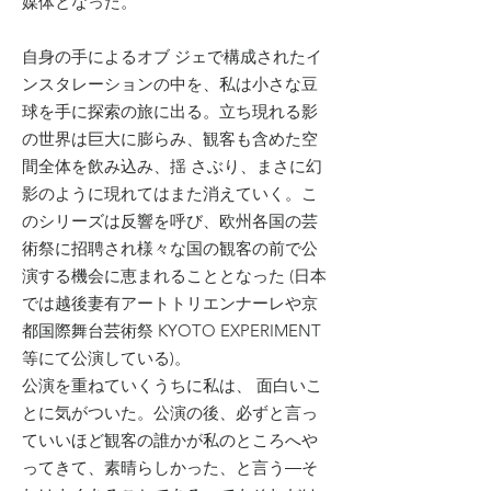
媒体となった。
自身の手によるオブ ジェで構成されたイ
ンスタレーションの中を、私は小さな豆
球を手に探索の旅に出る。立ち現れる影
の世界は巨大に膨らみ、観客も含めた空
間全体を飲み込み、揺 さぶり、まさに幻
影のように現れてはまた消えていく。こ
のシリーズは反響を呼び、欧州各国の芸
術祭に招聘され様々な国の観客の前で公
演する機会に恵まれることとなった (日本
では越後妻有アートトリエンナーレや京
都国際舞台芸術祭 KYOTO EXPERIMENT
等にて公演している)。
公演を重ねていくうちに私は、 面白いこ
とに気がついた。公演の後、必ずと言っ
ていいほど観客の誰かが私のところへや
ってきて、素晴らしかった、と言う―そ