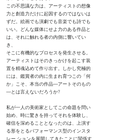
この不思議な力は、アーティストの想像
力と創造力だけに起因するのではないは
ずだ。絵画でも演劇でも音楽でも詩でも
いい。どんな媒体にせよ力のある作品と
は、それに触れる者の内側に響いてい
き、
そこに有機的なプロセスを発生させる。
アーティストはそのきっかけを起こす装
置を精魂込めて作り出す。しかし究極的
には、鑑賞者の内に生まれ育つこの「何
か」こそ、本当の作品―アートそのもの
―とは言えないだろうか?
私が一人の美術家としてこの命題を問い
始め、時に驚きを持ってそれを体験し、
確信を深めることとなったのは、上演す
る形をとるパフォーマンス型のインスタ
レー ションを展開してきたことに関係す