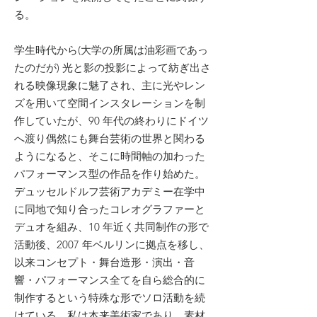
る。
学生時代から(大学の所属は油彩画であっ
たのだが) 光と影の投影によって紡ぎ出さ
れる映像現象に魅了され、主に光やレン
ズを用いて空間インスタレーションを制
作していたが、90 年代の終わりにドイツ
へ渡り偶然にも舞台芸術の世界と関わる
ようになると、そこに時間軸の加わった
パフォーマンス型の作品を作り始めた。
デュッセルドルフ芸術アカデミー在学中
に同地で知り合ったコレオグラファーと
デュオを組み、10 年近く共同制作の形で
活動後、2007 年ベルリンに拠点を移し、
以来コンセプト・舞台造形・演出・音
響・パフォーマンス全てを自ら総合的に
制作するという特殊な形でソロ活動を続
けている。私は本来美術家であり、素材