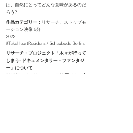
は、自然にとってどんな意味があるのだ
ろう?
作品カテゴリー
：
リサーチ、ストップモ
ーション映像 6分
2022
#TakeHeartResidenz / Schaubude Berlin.
リサーチ・プロジェクト「木々が行って
しまう- ドキュメンタリー・ファンタジ
ー」について
2019年にベルリン・ミッテ地区で１１本
の菩提樹が伐採され、アーティスト自身
が反対運動を起こしてその過程を記録し
たことがきっかけとなり、実際に起きた
事柄から、木々の視点でのファンタジー
の物語を発展させた。