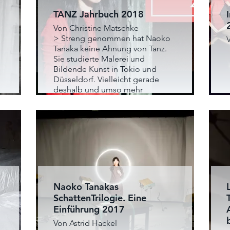
TANZ Jahrbuch 2018
Von Christine Matschke
> Streng genommen hat Naoko
Tanaka keine Ahnung von Tanz.
Sie studierte Malerei und
Bildende Kunst in Tokio und
.
Düsseldorf. Vielleicht gerade
deshalb und umso mehr
überzeugt die künstlerische
Inspiration durch das flüchtige
Medium, die sie seit 2011 auf
faszinierende Weise in installative
Bühnenkunst umsetzt. Dabei ist
ihre Definition von Choreografie
so simple wie magisch:
Naoko Tanakas
SchattenTrilogie. Eine
Einführung 2017
Von Astrid Hackel