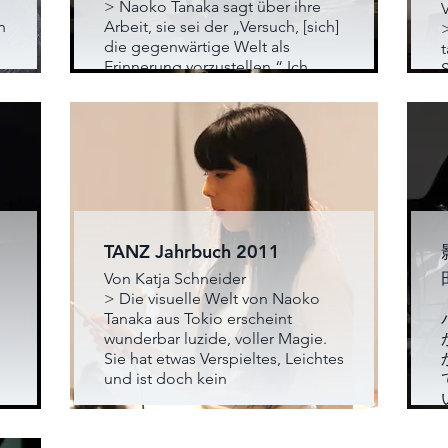
> Naoko Tanaka sagt über ihre
n
Arbeit, sie sei der „Versuch, [sich]
die gegenwärtige Welt als
t
Erinnerung vorzustellen.“ Ich
glaube, dass in diesem Satz ein
Schlüssel zum Verständnis – oder
vielmehr zur Wirkung ihrer
atmosphärisch dichten und
TANZ Jahrbuch 2011
Von Katja Schneider
> Die visuelle Welt von Naoko
Tanaka aus Tokio erscheint
wunderbar luzide, voller Magie.
Sie hat etwas Verspieltes, Leichtes
und ist doch kein
e
d