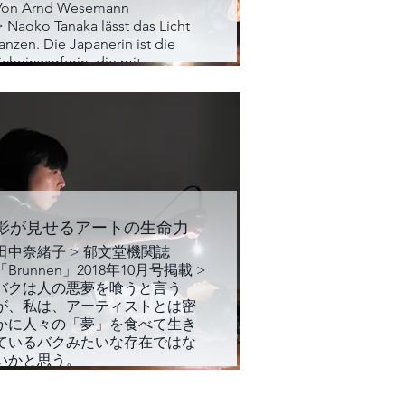
Von Arnd Wesemann
> Naoko Tanaka lässt das Licht
anzen. Die Japanerin ist die
Scheinwerferin, die mit
Lichtstäben und -fäden den
Raum ins Wanken bringt.
影が見せるアートの生命力
田中奈緒子 > 郁文堂機関誌
「Brunnen」2018年10月号掲載 >
バクは人の悪夢を喰うと言う
が、私は、アーティストとは密
かに人々の「夢」を食べて生き
ているバクみたいな存在ではな
いかと思う。