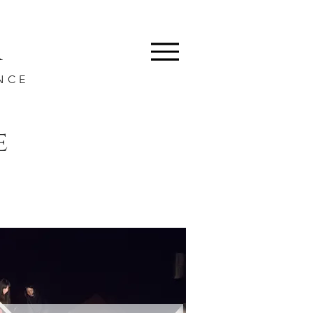
a
NCE
e