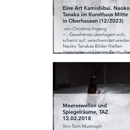
Eine Art Kamishibai. Naoko
Tanaka im Kunsthaus Mitte
in Oberhausen (12/2023)
von Christina Irrgang
>...Gesehenes überlagert sich,
scheint auf, verschwindet wieder
Naoko Tanakas Bilder fließen
ineinander und lassen Raum, die
eigene Imagination in das
Gesehene zu integrieren, sich
von ihr forttragen zu lassen wie
eine schattenwerfende
Erinnerung oder ein projektives
Licht der Fantasie.
Meereswellen und
Spiegelräume, TAZ
12.02.2018
Von Tom Mustroph