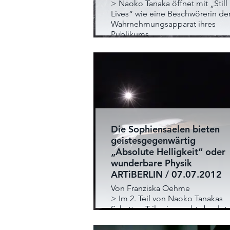
> Naoko Tanaka öffnet mit „Still
Lives“ wie eine Beschwörerin de
Wahrnehmungsapparat ihres
Publikums
Die Sophiensaelen bieten
geistesgegenwärtig
„Absolute Helligkeit“ oder
wunderbare Physik
ARTiBERLIN / 07.07.2012
Von Franziska Oehme
> Im 2. Teil von Naoko Tanakas
Schatten-Trilogie macht absolut
Helligkeit Schatten lebendig un
zeichnet mit ihnen Räume aus,